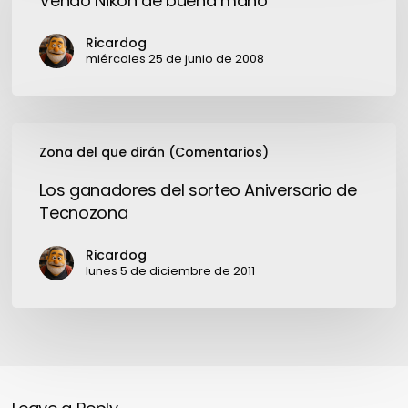
Vendo Nikon de buena mano
buena
mano
Ricardog
miércoles 25 de junio de 2008
Los
Zona del que dirán (Comentarios)
ganadores
del
Los ganadores del sorteo Aniversario de
sorteo
Tecnozona
Aniversario
de
Ricardog
Tecnozona
lunes 5 de diciembre de 2011