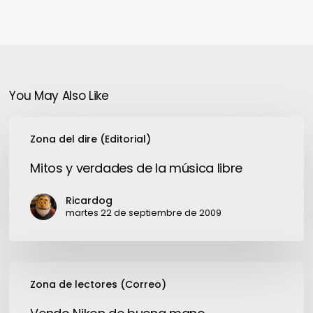
You May Also Like
Mitos
Zona del dire (Editorial)
y
verdades
Mitos y verdades de la música libre
de
la
Ricardog
música
martes 22 de septiembre de 2009
libre
Vendo
Zona de lectores (Correo)
Nikon
de