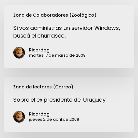
Si
Zona de Colaboradores (Zoológico)
vos
administrás
Si vos administrás un servidor Windows,
un
buscá el churrasco.
servidor
Windows,
Ricardog
buscá
martes 17 de marzo de 2009
el
churrasco.
Sobre
Zona de lectores (Correo)
el
ex
Sobre el ex presidente del Uruguay
presidente
del
Ricardog
Uruguay
jueves 2 de abril de 2009