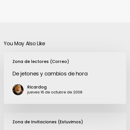
You May Also Like
De
Zona de lectores (Correo)
jetones
y
De jetones y cambios de hora
cambios
de
Ricardog
hora
jueves 16 de octubre de 2008
CESSI:
Zona de Invitaciones (Estuvimos)
Conferencia