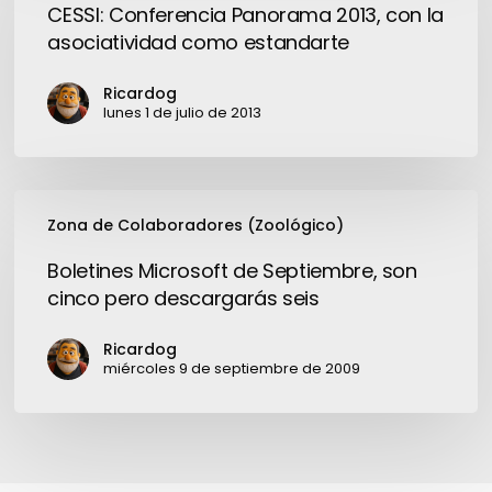
Panorama
CESSI: Conferencia Panorama 2013, con la
2013,
asociatividad como estandarte
con
la
Ricardog
asociatividad
lunes 1 de julio de 2013
como
estandarte
Boletines
Zona de Colaboradores (Zoológico)
Microsoft
de
Boletines Microsoft de Septiembre, son
Septiembre,
cinco pero descargarás seis
son
cinco
Ricardog
pero
miércoles 9 de septiembre de 2009
descargarás
seis