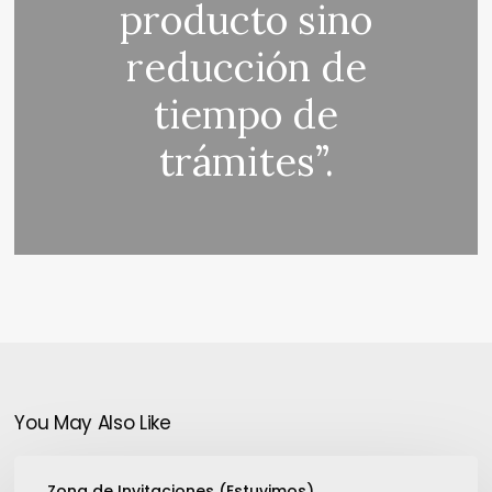
producto sino
reducción de
tiempo de
trámites”.
You May Also Like
Nokia
Zona de Invitaciones (Estuvimos)