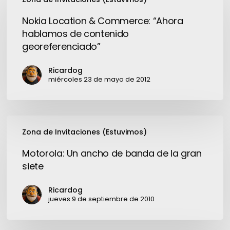
Location
&
Nokia Location & Commerce: “Ahora
Commerce:
hablamos de contenido
“Ahora
georeferenciado”
hablamos
de
Ricardog
contenido
miércoles 23 de mayo de 2012
georeferenciado”
Motorola:
Zona de Invitaciones (Estuvimos)
Un
ancho
Motorola: Un ancho de banda de la gran
de
siete
banda
de
Ricardog
la
jueves 9 de septiembre de 2010
gran
siete