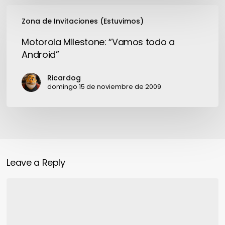
Motorola
Zona de Invitaciones (Estuvimos)
Milestone:
“Vamos
Motorola Milestone: “Vamos todo a
todo
Android”
a
Android”
Ricardog
domingo 15 de noviembre de 2009
Leave a Reply