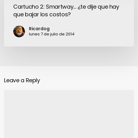
Smartway…
Cartucho 2: Smartway… ¿te dije que hay
¿te
que bajar los costos?
dije
que
Ricardog
hay
lunes 7 de julio de 2014
que
bajar
los
costos?
Leave a Reply