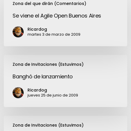
Zona del que dirán (Comentarios)
viene
el
Se viene el Agile Open Buenos Aires
Agile
Open
Ricardog
Buenos
martes 3 de marzo de 2009
Aires
Banghó
Zona de Invitaciones (Estuvimos)
de
lanzamiento
Banghó de lanzamiento
Ricardog
jueves 25 de junio de 2009
Cartucho
Zona de Invitaciones (Estuvimos)
2: