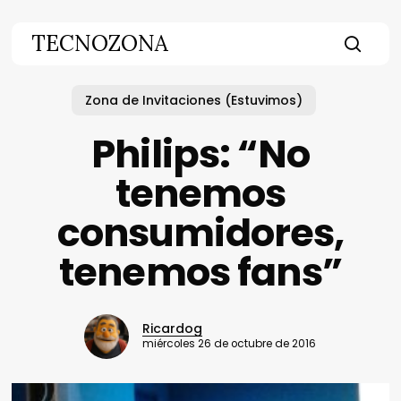
Skip
to
TECNOZONA
main
searc
content
Zona de Invitaciones (Estuvimos)
Philips: “No
tenemos
consumidores,
tenemos fans”
Ricardog
miércoles 26 de octubre de 2016