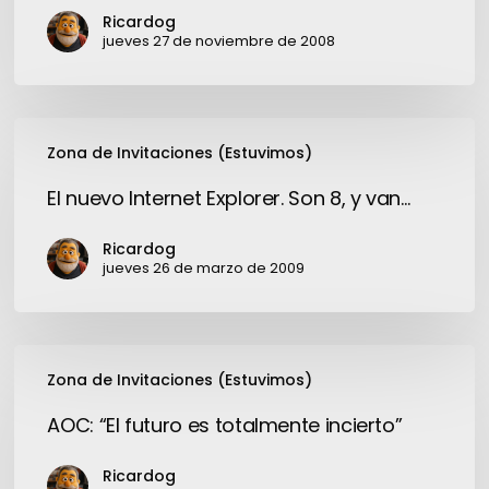
los
Ricardog
cantos
jueves 27 de noviembre de 2008
de
sirena
modernos
El
y
Zona de Invitaciones (Estuvimos)
nuevo
otras
Internet
El nuevo Internet Explorer. Son 8, y van…
disgresiones
Explorer.
Son
Ricardog
8,
jueves 26 de marzo de 2009
y
van…
AOC:
Zona de Invitaciones (Estuvimos)
“El
futuro
AOC: “El futuro es totalmente incierto”
es
totalmente
Ricardog