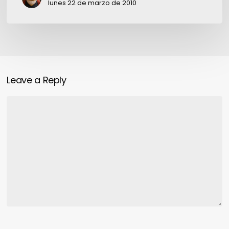
incierto”
lunes 22 de marzo de 2010
Leave a Reply