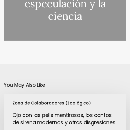
especulación y la
ciencia
You May Also Like
Ojo
Zona de Colaboradores (Zoológico)
con
las
Ojo con las pelis mentirosas, los cantos
pelis
de sirena modernos y otras disgresiones
mentirosas,