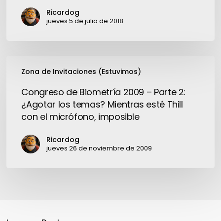
Ricardog
jueves 5 de julio de 2018
Congreso
Zona de Invitaciones (Estuvimos)
de
Biometría
Congreso de Biometría 2009 – Parte 2:
2009
¿Agotar los temas? Mientras esté Thill
–
con el micrófono, imposible
Parte
2:
Ricardog
¿Agotar
jueves 26 de noviembre de 2009
los
temas?
Mientras
esté
Thill