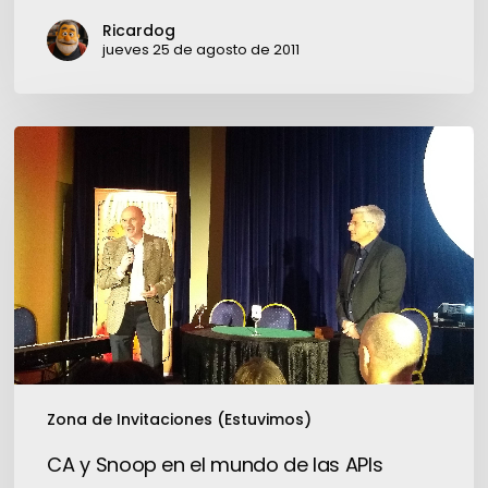
analistas
Ricardog
de
jueves 25 de agosto de 2011
malware
de
Kaspersky
CA
Lab
y
Snoop
en
el
mundo
de
las
APIs
Zona de Invitaciones (Estuvimos)
CA y Snoop en el mundo de las APIs