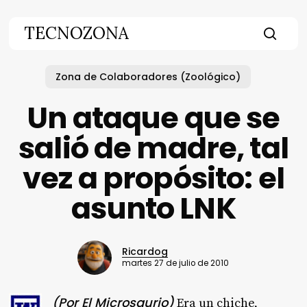
Skip
to
TECNOZONA
main
searc
content
Zona de Colaboradores (Zoológico)
Un ataque que se
salió de madre, tal
vez a propósito: el
asunto LNK
Ricardog
martes 27 de julio de 2010
(Por El Microsaurio)
Era un chiche,