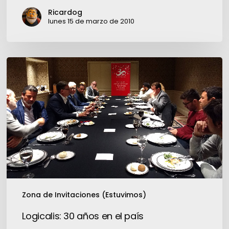
6-
Ricardog
7
lunes 15 de marzo de 2010
y
unos
datos
Logicalis:
30
años
en
el
país
Zona de Invitaciones (Estuvimos)
Logicalis: 30 años en el país