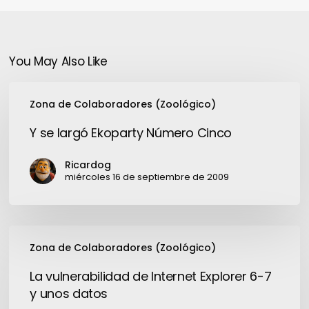
You May Also Like
Y
Zona de Colaboradores (Zoológico)
se
largó
Y se largó Ekoparty Número Cinco
Ekoparty
Número
Ricardog
Cinco
miércoles 16 de septiembre de 2009
La
Zona de Colaboradores (Zoológico)
vulnerabilidad
de
La vulnerabilidad de Internet Explorer 6-7
Internet
y unos datos
Explorer