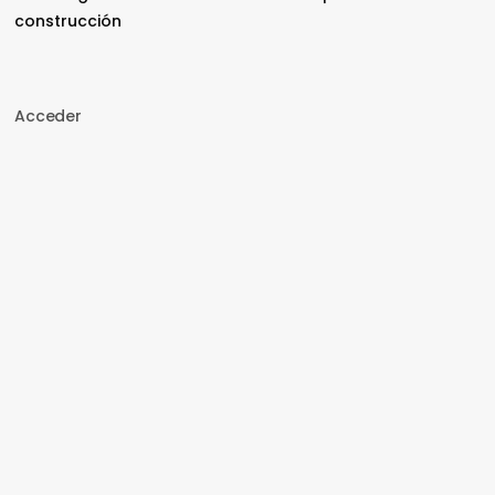
construcción
Acceder
Nombre de usuario o correo electrónico
Contraseña
Recuérdame
Acceder