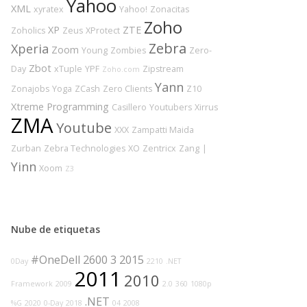
Yahoo
XML
xyratex
Yahoo!
Zonacitas
Zoho
XP
ZTE
Zoholics
Zeus
XProtect
Zebra
Xperia
Zoom
Young
Zombies
Zero-
Zbot
Day
xTuple
YPF
Zipstream
Zoho.com
Yann
Zonajobs
Yoga
ZCash
Zero Clients
Z10
Xtreme Programming
Casillero
Youtubers
Xirrus
ZMA
Youtube
XXX
Zampatti Maida
Zurban
Zebra Technologies
XO
Zentricx
Zang
|
Yinn
Xoom
Z3
Nube de etiquetas
#OneDell
2600
3
2015
0Day
2210
.NET
2011
2010
Framework
2009
2.0
360
1080p
.NET
%G
2020
0-Day
2018
04
2008