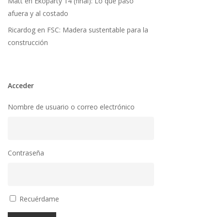
Matt
en
Ekoparty 14 (final): Lo que pasó
afuera y al costado
Ricardog
en
FSC: Madera sustentable para la
construcción
Acceder
Nombre de usuario o correo electrónico
Contraseña
Recuérdame