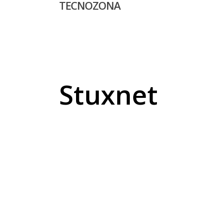
TECNOZONA
Skip
to
main
content
Stuxnet