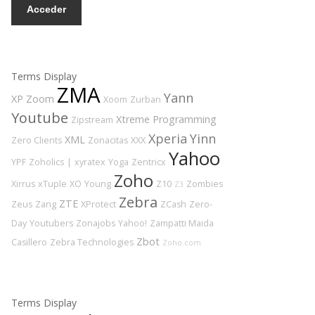
Acceder
Terms Display
ZMA
Yann
XP
Zoom
Xoom
Zurban
Youtube
Xtreme Programming
Zipstream
Xperia
Yinn
XML
Zero Clients
Zonacitas
XXX
Yahoo
YPF
Zoholics
|
xyratex
Yoga
Zentricx
Zoho
Xirrus
xTuple
XO
Young
Z10
Zombies
Z3
Zebra
ZTE
Zeus
Zang
XProtect
ZCash
Zero-
Day
Youtubers
Zonajobs
Yahoo!
Zampatti Maida
Zbot
Casillero
Zebra Technologies
Zoho.com
Terms Display