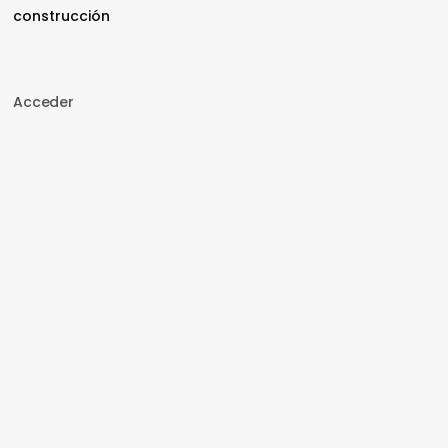
construcción
Acceder
Nombre de usuario o correo electrónico
Contraseña
Recuérdame
Acceder