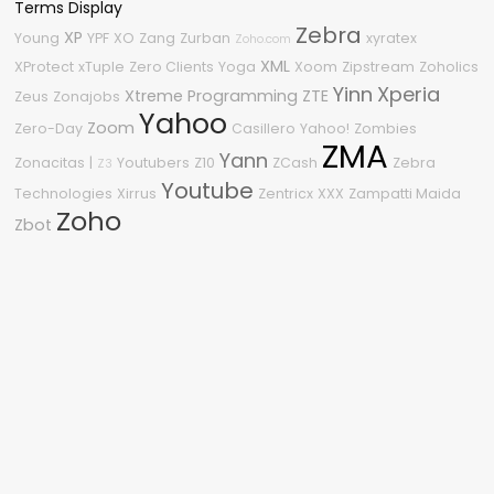
Terms Display
Zebra
XP
Young
YPF
XO
Zang
Zurban
xyratex
Zoho.com
XML
XProtect
xTuple
Zero Clients
Yoga
Xoom
Zipstream
Zoholics
Yinn
Xperia
Xtreme Programming
ZTE
Zeus
Zonajobs
Yahoo
Zoom
Zero-Day
Casillero
Yahoo!
Zombies
ZMA
Yann
Zonacitas
|
Youtubers
Z10
ZCash
Zebra
Z3
Youtube
Technologies
Xirrus
Zentricx
XXX
Zampatti Maida
Zoho
Zbot
Nube de etiquetas
2010
2015
2600
2210
0Day
%G
04
2.0
2009
1080p
.NET Framework
2011
.NET
#OneDell
3
2018
360
2020
2008
0-Day