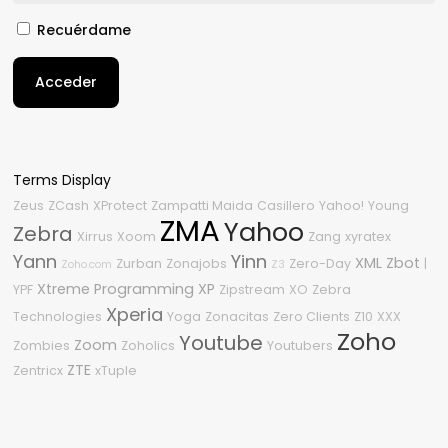
Recuérdame
Acceder
Terms Display
Zeus
ZCash
XProtect
Zampatti Maida
Casillero
Yahoo!
Young
ZMA
Yahoo
Zebra
Xirrus
Xoom
Zang
xyratex
Yann
Yinn
XML
Zbot
Zurban
Zonajobs
Zero-Day
|
Zoho.com
Z3
Xtreme Programming
XP
YPF
Zipstream
XO
Zebra
Xperia
Technologies
Yoga
Zonacitas
Zero Clients
Z10
XXX
Zoho
Youtube
Zoom
Zombies
Zoholics
Youtubers
ZTE
Zentricx
xTuple