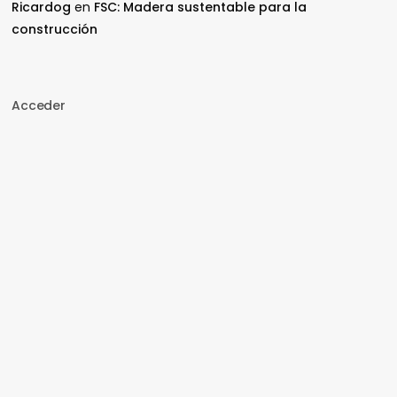
Ricardog
en
FSC: Madera sustentable para la
construcción
Acceder
Nombre de usuario o correo electrónico
Contraseña
Recuérdame
Acceder