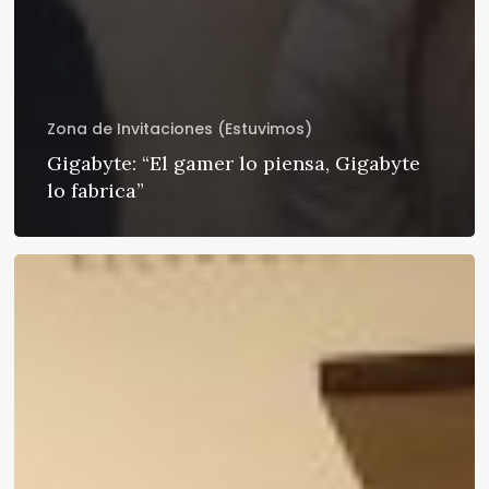
Zona de Invitaciones (Estuvimos)
Gigabyte: “El gamer lo piensa, Gigabyte
lo fabrica”
AMD:
Existían,
y
se
mostraron
de
vuelta