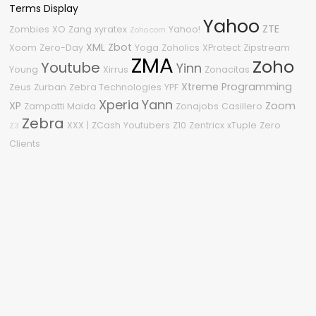
Terms Display
Yahoo
ZTE
Zombies
XO
Zang
xyratex
Yahoo!
Zoho.com
XML
Zbot
Xoom
Zero-Day
Yoga
Zoholics
XProtect
Zipstream
ZMA
Zoho
Youtube
Yinn
Young
Xirrus
Zonacitas
Xtreme Programming
Zeus
Zurban
Zebra Technologies
YPF
Xperia
Yann
XP
Zoom
Zampatti Maida
Zonajobs
Casillero
Zebra
XXX
|
ZCash
Youtubers
Z10
Zentricx
xTuple
Zero
Z3
Clients
Nube de etiquetas
2010
3
2600
2.0
0-Day
2020
1080p
2008
360
2210
04
2009
0Day
%G
2011
2015
#OneDell
.NET
2018
.NET Framework