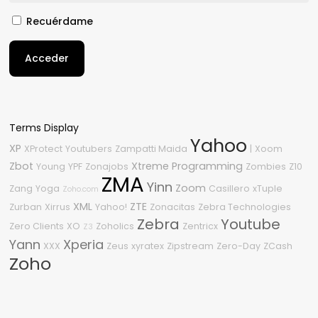
Recuérdame
Acceder
Terms Display
Yahoo
XP
XProtect
Youtubers
Zampatti Maida
|
Xoom
Zbot
Xtreme Programming
Young
YPF
Zonajobs
Zombies
Z10
ZMA
Yinn
Zoom
Zang
Yoga
Casillero
xTuple
Zoho.com
XML
ZTE
Zurban
Xirrus
Yahoo!
Zonacitas
Zebra Technologies
Zebra
Youtube
Zero Clients
XO
Zoholics
Zentricx
Z3
Yann
Xperia
XXX
Zeus
xyratex
Zipstream
Zero-Day
ZCash
Zoho