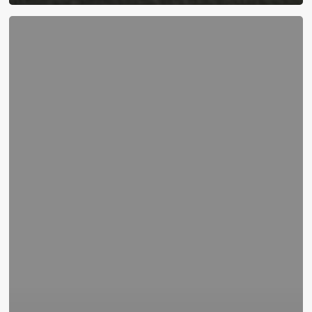
Breves
de
miércoles