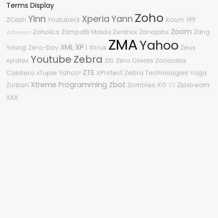
Terms Display
Zoho
Yinn
Xperia
Yann
ZCash
Youtubers
Xoom
YPF
Zoom
Zoholics
Zampatti Maida
Zentricx
Zonajobs
Zang
Zoho.com
ZMA
Yahoo
XML
XP
Young
Zero-Day
|
Xirrus
Zeus
Youtube
Zebra
xyratex
Z10
Zero Clients
Zonacitas
ZTE
Casillero
xTuple
Yahoo!
XProtect
Zebra Technologies
Yoga
Xtreme Programming
Zbot
Zurban
Zombies
XO
Zipstream
Z3
XXX
Nube de etiquetas
2011
.NET
#OneDell
3
2008
1080p
2018
2020
2210
2009
%G
360
2010
2600
2015
2.0
0Day
.NET Framework
0-Day
04