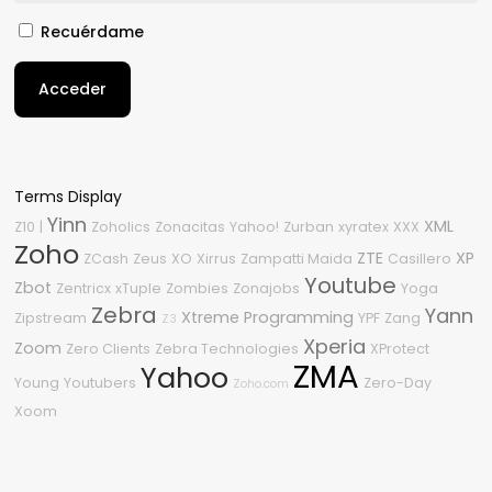
Recuérdame
Acceder
Terms Display
Yinn
XML
Z10
|
Zoholics
Zonacitas
Yahoo!
Zurban
xyratex
XXX
Zoho
ZTE
XP
ZCash
Zeus
XO
Xirrus
Zampatti Maida
Casillero
Youtube
Zbot
Zentricx
xTuple
Zombies
Zonajobs
Yoga
Zebra
Yann
Xtreme Programming
Zipstream
YPF
Zang
Z3
Xperia
Zoom
Zero Clients
Zebra Technologies
XProtect
ZMA
Yahoo
Young
Youtubers
Zero-Day
Zoho.com
Xoom