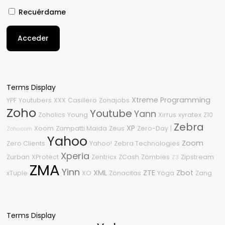
Recuérdame
Acceder
Terms Display
Xtreme Programming
YPF
Youtubers
XXX
Casillero
Zonajobs
Zoho
Youtube
Yann
Zoholics
Young
Xirrus
xyratex
Z10
Zebra
XP
Xoom
Zampatti Maida
Zeus
Zero-Day
|
Zoho.com
Yahoo
Zoom
Zero Clients
Yahoo!
Zebra Technologies
Xperia
Zurban
XProtect
Zentricx
ZCash
Zombies
Zipstream
Z3
ZMA
Yinn
XML
ZTE
Zbot
xTuple
XO
Zonacitas
Yoga
Zang
Terms Display