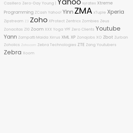
Yahoo
Xtreme
Casillero
Zero-Day
Young
|
xyratex
ZMA
Yinn
Xperia
Programming
ZCash
Yahoo!
xTuple
Zoho
Zipstream
XProtect
Zentricx
Zombies
Zeus
Z3
Youtube
Zoom
Zonacitas
Z10
XXX
Yoga
YPF
Zero Clients
Yann
XML
XP
Zbot
Zampatti Maida
Xirrus
Zonajobs
XO
Zurban
ZTE
Zoholics
Zebra Technologies
Zang
Youtubers
Zoho.com
Zebra
Xoom
Nube de etiquetas
2010
#OneDell
2.0
1080p
2210
2009
04
2018
2020
0-Day
0Day
360
2011
.NET
3
2600
2015
2008
.NET Framework
%G
Sitio asegurado por