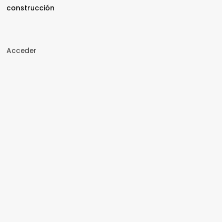
construcción
Acceder
Nombre de usuario o correo electrónico
Contraseña
Recuérdame
Acceder