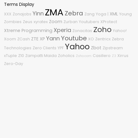
Terms Display
ZMA
Zebra
Yinn
XML
XXX
Zonajobs
Zang
Yoga
|
Young
Zoom
Zombies
Zeus
xyratex
Zurban
Youtubers
XProtect
Zoho
Xperia
Xtreme Programming
Zonacitas
Yahoo!
Youtube
Yann
ZTE
XP
Xoom
ZCash
XO
Zentricx
Zebra
Yahoo
Zbot
Technologies
Zero Clients
YPF
Zipstream
xTuple
Z10
Zampatti Maida
Zoholics
Casillero
Xirrus
Zoho.com
Z3
Zero-Day
Nube de etiquetas
2011
2010
2600
2015
%G
.NET Framework
1080p
0Day
2009
#OneDell
3
.NET
2018
2.0
2020
360
0-Day
04
2210
2008