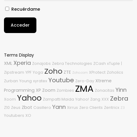
Recuérdame
Acceder
Terms Display
Xperia
XML
Zonajobs
Zebra Technologies
ZCash
xTuple
|
Zoho
ZTE
Zipstream
YPF
Yoga
XProtect
Zoholics
Zoho.com
Youtube
Xtreme
Zurban
Young
xyratex
Zero-Day
ZMA
Yinn
Programming
XP
Zoom
Zombies
Zonacitas
Yahoo
Zebra
Xoom
Zampatti Maida
Yahoo!
Zang
XXX
Yann
Zbot
Z10
Zeus
Casillero
Xirrus
Zero Clients
Zentricx
Z3
Youtubers
XO