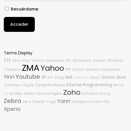
Recuérdame
Acceder
Terms Display
ZTE
Zero-Day
Yahoo!
Zonacitas
Z10
Zipstream
Zurban
XProtect
ZMA
Yahoo
Casillero
YPF
ZCash
Zentricx
Youtubers
Youtube
Yinn
XP
XML
Zoom
Zbot
XO
Zang
Zeus
|
Zoho.com
Xtreme Programming
Zombies
xTuple
Zampatti Maida
Xirrus
Zoho
xyratex
Zebra Technologies
Zoholics
Young
Z3
Zebra
Yann
Zero Clients
Yoga
Zonajobs
Xoom
XXX
Xperia