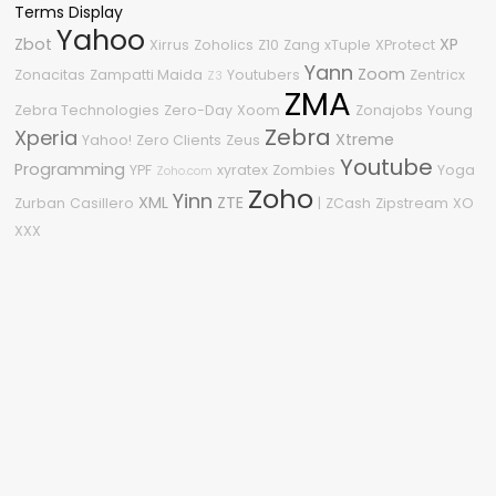
Terms Display
Yahoo
Zbot
XP
Xirrus
Zoholics
Z10
Zang
xTuple
XProtect
Yann
Zoom
Zonacitas
Zampatti Maida
Youtubers
Zentricx
Z3
ZMA
Zebra Technologies
Zero-Day
Xoom
Zonajobs
Young
Zebra
Xperia
Xtreme
Yahoo!
Zero Clients
Zeus
Youtube
Programming
YPF
xyratex
Zombies
Yoga
Zoho.com
Zoho
Yinn
XML
ZTE
Zurban
Casillero
|
ZCash
Zipstream
XO
XXX
Nube de etiquetas
2011
3
2015
2600
2008
04
0Day
1080p
2210
0-Day
2020
2.0
2009
2010
.NET
#OneDell
.NET Framework
360
%G
2018