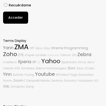
Recuérdame
Acceder
Terms Display
ZMA
Yann
Xtreme Programming
YPF
Zero-Day
Zoho
Zebra
ZTE
xTuple
xyratex
Yahoo!
Z10
Zoho.com
Yahoo
Xperia
XP
Casillero
Zipstream
Xirrus
Zero
Z3
Zbot
Clients
XXX
Zombies
Zebra Technologies
Zeus
ZCash
Youtube
Yinn
Zurban
Young
XProtect
Yoga
Zonacitas
Zoom
Xoom
|
Zampatti Maida
Zentricx
Zoholics
Youtubers
XO
XML
Zonajobs
Zang