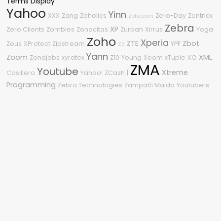
Terms Display
Yahoo
Yinn
XXX
Zang
Zoholics
Zero-Day
Zentricx
Zoho.com
Zebra
XP
Zero Clients
Zombies
Zonacitas
Zurban
Xirrus
Yoga
Zoho
Xperia
ZTE
Zbot
Zeus
XProtect
Zipstream
YPF
Z3
Yann
Zoom
XML
Zonajobs
xyratex
Z10
Young
Xoom
xTuple
XO
ZMA
Youtube
Xtreme
Casillero
Yahoo!
ZCash
|
Programming
Zebra Technologies
Zampatti Maida
Youtubers
Nube de etiquetas
2010
.NET
2600
.NET Framework
0Day
1080p
2020
%G
2.0
0-Day
2210
2011
2015
3
#OneDell
2009
2008
2018
04
360
Sitio asegurado por