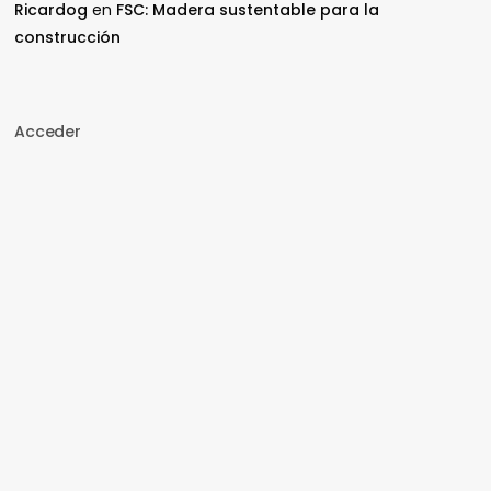
Ricardog
en
FSC: Madera sustentable para la
construcción
Acceder
Nombre de usuario o correo electrónico
Contraseña
Recuérdame
Acceder