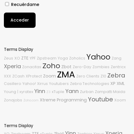
Recuérdame
Acceder
Terms Display
Yahoo
ZTE
Zeus
XO
YPF
Zipstream
Yoga
Zoholics
Zang
Zoho
Xperia
Zbot
Zonacitas
Zero-Day
Zombies
Zentricx
ZMA
Zebra
Zoom
XXX
ZCash
XProtect
Zero Clients
Z10
XP
XML
Casillero
Yahoo!
Xirrus
Youtubers
Zebra Technologies
Yinn
Yann
Young
|
xyratex
xTuple
Zurban
Zampatti Maida
Z3
Youtube
Xtreme Programming
Zonajobs
Xoom
Zoho.com
Terms Display
Yinn
Xperia
ZTE
Zbot
XO
Zipstream
xTuple
Zentricx
Xirrus