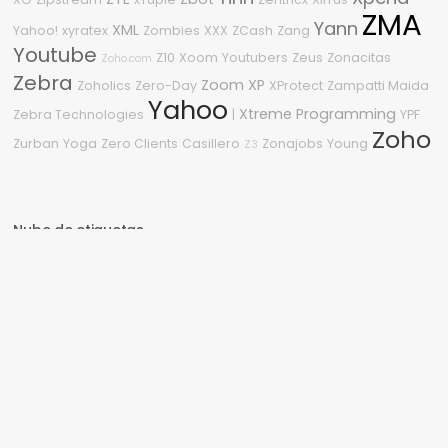
ZMA
Yann
XML
Yahoo!
xyratex
Zombies
XXX
ZCash
Zang
Youtube
Z10
Xoom
Youtubers
Zeus
Zonacitas
Zoho.com
Zebra
Zoom
XP
Zoholics
Zero-Day
XProtect
Zampatti Maida
Yahoo
Xtreme Programming
Zebra Technologies
|
YPF
Zoho
Zurban
Yoga
Zero Clients
Casillero
Zonajobs
Young
Z3
Nube de etiquetas
3
2600
.NET
.NET Framework
04
1080p
360
2210
2008
2018
0-Day
2009
2011
2010
#OneDell
2015
2020
0Day
%G
2.0
Sitio asegurado por