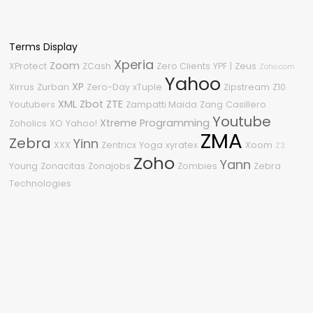
Terms Display
Xperia
Zoom
XProtect
ZCash
Zero Clients
YPF
|
Zeus
Zoho.com
Yahoo
XP
Xirrus
Zurban
Zero-Day
xTuple
Zipstream
Z10
XML
Zbot
ZTE
Youtubers
Zampatti Maida
Zang
Casillero
Youtube
Xtreme Programming
Zoholics
XO
Yahoo!
ZMA
Zebra
Yinn
XXX
Zentricx
Yoga
xyratex
Xoom
Z3
Zoho
Yann
Young
Zonacitas
Zonajobs
Zombies
Zebra
Technologies
Nube de etiquetas
2011
2010
#OneDell
3
.NET Framework
%G
2210
2.0
04
0-Day
2015
.NET
2600
360
1080p
2020
2008
2018
0Day
2009