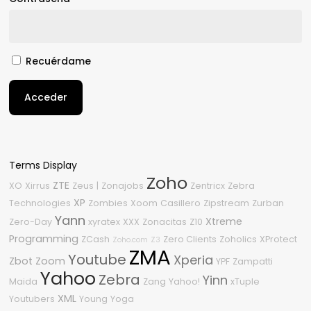
Recuérdame
Acceder
Terms Display
Zoho
ZTE
XO
Xirrus
Zeus
|
Zonajobs
Zentricx
Zebra
XP
Technologies
Zombies
Xoom
Casillero
Zipstream
Zurban
Yann
Xtreme
Zero-Day
xyratex
XXX
Zonacitas
Z10
Programming
ZCash
Zero Clients
Zoholics
XProtect
Zoho.com
Z3
ZMA
Youtube
Xperia
Zbot
Zoom
YPF
Zampatti
Yahoo
Zebra
Yinn
Maida
Zang
Yahoo!
xTuple
XML
Youtubers
Young
Yoga