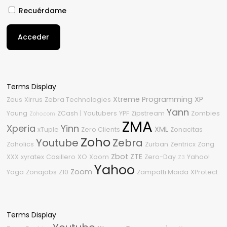
Recuérdame
Acceder
Terms Display
Xtreme Programming
XP
Zeus
Xirrus
Zebra Technologies
Yann
Young
ZCash
|
Youtubers
YPF
Zipstream
Zombies
Zoho.com
ZMA
Xperia
Yinn
XML
xTuple
Zero Clients
Zonacitas
Zoho
Youtube
Zebra
Zoholics
Zurban
Zentricx
Zang
Zbot
ZTE
XXX
xyratex
Casillero
XO
Xoom
Zero-Day
Yahoo!
Z3
Yahoo
Zoom
Yoga
Zonajobs
Z10
Zampatti Maida
XProtect
Terms Display