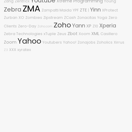
Youtube
Xtreme Programming
Zang
Zentricx
Young
ZMA
Zebra
Yinn
ZTE
Zampatti Maida
YPF
|
XProtect
Zurban
XO
Zombies
Zipstream
ZCash
Zonacitas
Yoga
Zero
Zoho
Yann
Xperia
XP
Clients
Zero-Day
Z10
Zoho.com
Zbot
XML
Zebra Technologies
xTuple
Zeus
Xoom
Casillero
Yahoo
Zoom
Youtubers
Yahoo!
Zonajobs
Zoholics
Xirrus
XXX
xyratex
Z3
Nube de etiquetas
2015
.NET
2210
0-Day
2008
2009
1080p
0Day
04
360
%G
2.0
2020
2011
2010
#OneDell
3
2600
2018
.NET Framework
Sitio asegurado por