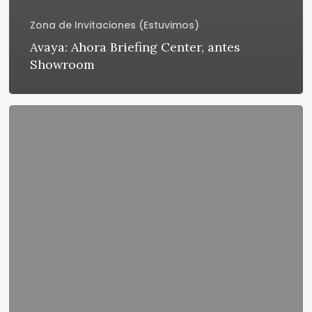
Zona de Invitaciones (Estuvimos)
Avaya: Ahora Briefing Center, antes
Showroom
Blackberry
Tech
Center:
«Para
eso
debe
estar
la
Universidad
pública»