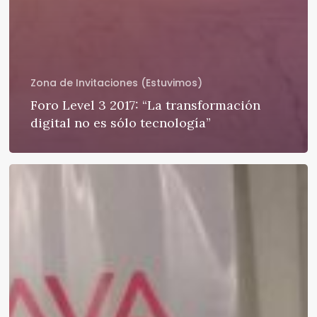
Zona de Invitaciones (Estuvimos)
Foro Level 3 2017: “La transformación
digital no es sólo tecnología”
Avaya:
Al
infinito
y
más
allá…