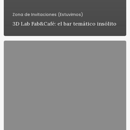
Zona de Invitaciones (Estuvimos)
3D Lab Fab&Café: el bar temático insólito
LG
Smart
TV:
lo
que
sigue
a
lo
primero