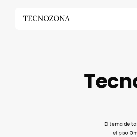
Skip
to
TECNOZONA
main
content
Hit enter to search or ESC to close
Tecno
El tema de ta
el piso
Om