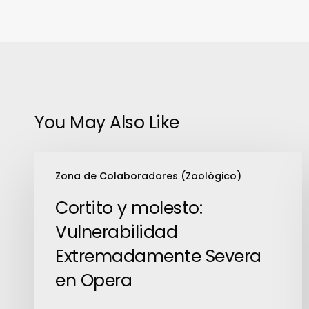
You May Also Like
Cortito
Zona de Colaboradores (Zoológico)
y
molesto:
Cortito y molesto:
Vulnerabilidad
Vulnerabilidad
Extremadamente
Extremadamente Severa
Severa
en Opera
en
Opera