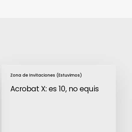
Acrobat
Zona de Invitaciones (Estuvimos)
X:
es
Acrobat X: es 10, no equis
10,
no
equis