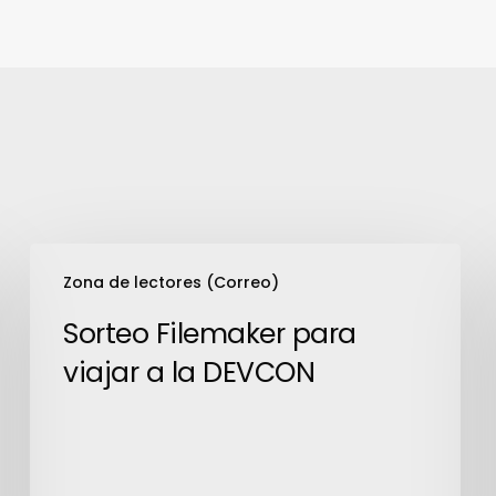
Sorteo
Zona de lectores (Correo)
Filemaker
para
Sorteo Filemaker para
viajar
viajar a la DEVCON
a
la
DEVCON