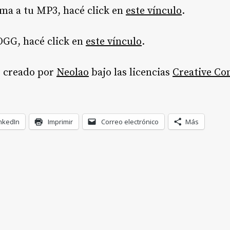
ama a tu MP3, hacé click en
este vínculo
.
OGG, hacé click en
este vínculo
.
o creado por
Neolao
bajo las licencias
Creative C
nkedIn
Imprimir
Correo electrónico
Más