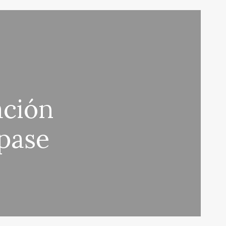
ación
 pase