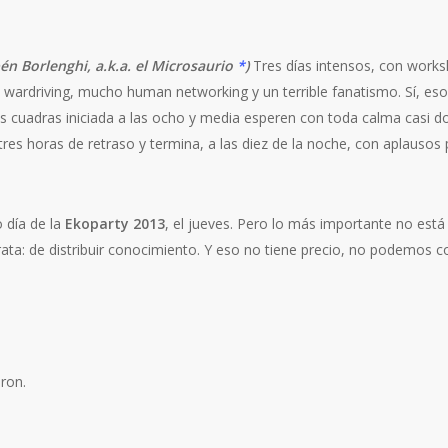
n Borlenghi, a.k.a. el Microsaurio
*
)
Tres días intensos, con works
, wardriving, mucho human networking y un terrible fanatismo. Sí, es
s cuadras iniciada a las ocho y media esperen con toda calma casi do
res horas de retraso y termina, a las diez de la noche, con aplausos p
o día de la
Ekoparty 2013
, el jueves. Pero lo más importante no está 
ta: de distribuir conocimiento. Y eso no tiene precio, no podemos co
eron.