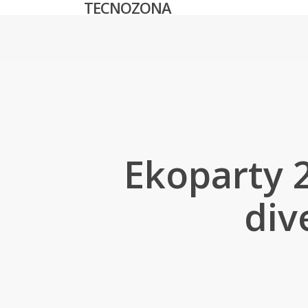
TECNOZONA
Skip
to
main
content
Ekoparty 2
div