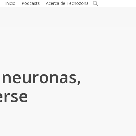
search
Inicio
Podcasts
Acerca de Tecnozona
s neuronas,
erse