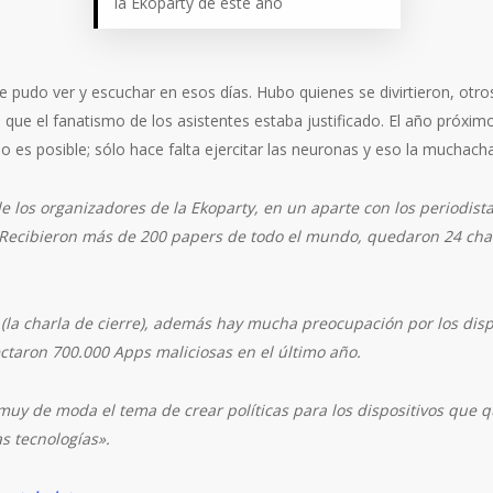
la Ekoparty de este año
e pudo ver y escuchar en esos días. Hubo quienes se divirtieron, otr
 que el fanatismo de los asistentes estaba justificado. El año próxim
 es posible; sólo hace falta ejercitar las neuronas y eso la muchach
los organizadores de la Ekoparty, en un aparte con los periodistas
. Recibieron más de 200 papers de todo el mundo, quedaron 24 cha
la charla de cierre), además hay mucha preocupación por los dispos
ectaron 700.000 Apps maliciosas en el último año.
muy de moda el tema de crear políticas para los dispositivos que 
s tecnologías».