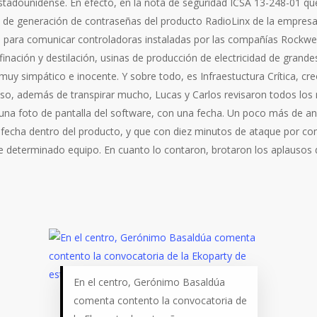
tadounidense. En efecto, en la nota de seguridad ICSA 13-248-01 qu
ma de generación de contraseñas del producto RadioLinx de la empres
 para comunicar controladoras instaladas por las compañías Rockwell
finación y destilación, usinas de producción de electricidad de grand
muy simpático e inocente. Y sobre todo, es Infraestuctura Crítica, c
caso, además de transpirar mucho, Lucas y Carlos revisaron todos lo
na foto de pantalla del software, con una fecha. Un poco más de anál
 fecha dentro del producto, y que con diez minutos de ataque por c
 determinado equipo. En cuanto lo contaron, brotaron los aplausos de
En el centro, Gerónimo Basaldúa
comenta contento la convocatoria de