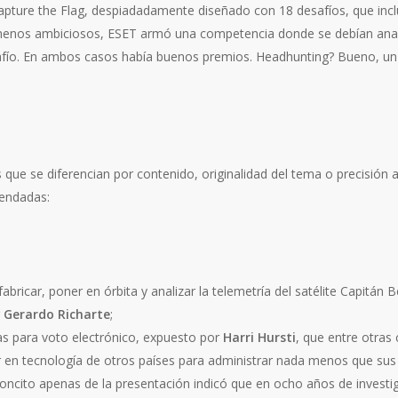
apture the Flag, despiadadamente diseñado con 18 desafíos, que incl
s menos ambiciosos, ESET armó una competencia donde se debían anal
afío. En ambos casos había buenos premios. Headhunting? Bueno, un 
 que se diferencian por contenido, originalidad del tema o precisión
gendadas:
 fabricar, poner en órbita y analizar la telemetría del satélite Capitán
r
Gerardo Richarte
;
nas para voto electrónico, expuesto por
Harri Hursti
, que entre otras 
en tecnología de otros países para administrar nada menos que sus v
ncito apenas de la presentación indicó que en ocho años de investig