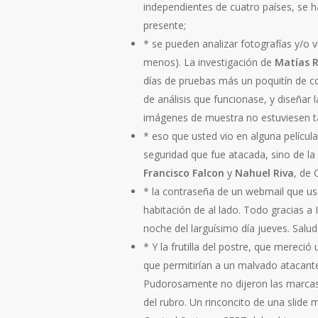
independientes de cuatro países, se 
presente;
* se pueden analizar fotografías y/o
menos). La investigación de
Matías 
días de pruebas más un poquitín de co
de análisis que funcionase, y diseñar
imágenes de muestra no estuviesen t
* eso que usted vio en alguna pelícu
seguridad que fue atacada, sino de la
Francisco Falcon
y
Nahuel Riva
, de 
* la contraseña de un webmail que use 
habitación de al lado. Todo gracias a
noche del larguísimo día jueves. Salu
* Y la frutilla del postre, que mereci
que permitirían a un malvado atacante 
Pudorosamente no dijeron las marcas 
del rubro. Un rinconcito de una slide 