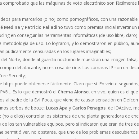
ha comprobado que las máquinas de voto electrónico son fácilmente h
 videos para marcarlos (o no) como pornográficos, con una razonable
Ré Medina
y
Patricio Palladino
tuvo como premisa inicial invertir u
ding en conseguir las herramientas informáticas (de uso libre, claro)
 la metodología de uso. Lo lograron, y lo demostraron en público, aun
an púdicamente censuradas en los lugares imaginables;
la del Norte, donde al guardia nocturno le muestran una imagen falsa
 compu del atacante, no es cosa de cine. Las cámaras IP son un desa
Core Security;
https puede obtenerse fácilmente. Claro que sí. En veinte segundos, s
 IPV6… Es lo que demostró el
Chema Alonso
, en vivo, quien es el que
dos al padre de la Evil Foca, que viene de causar sensación en Defco
ó unos sorbos de booze:
Lucas Apa
y
Carlos Penagos
, de IOActive, m
(no a ellos) controlar los sistemas de una planta generadora de energ
de los tan vulnerables equipos, pero sí indicaron que eran de tres 
me permitió ver, no obstante, que uno de los problemas descubiertos p