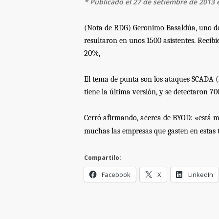
*
Publicado el 27 de setiembre de 2013
(Nota de RDG)
Geronimo
Basald
ú
a,
uno de
resultaron en
unos 1500 asistentes. Recib
20%,
El tema de punta son los ataques SCADA (
tiene la
ú
ltima versión,
y se detectaron
70
Cerró afirmando, acerca de BYOD:
«est
á
mu
muchas las empresas que gasten en estas 
Compartilo:
Facebook
X
LinkedIn