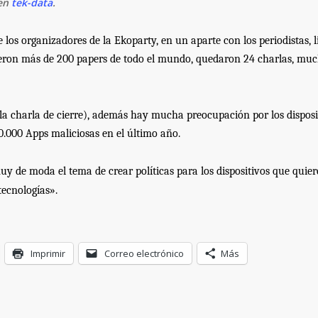
 en
tek-data
.
 los organizadores de la Ekoparty, en un aparte con los periodistas, 
ieron m
á
s de 200 papers de todo el mundo, quedaron 24 charlas, mu
la charla de cierre), además hay much
a
preocupación por los disposi
0.000 Apps maliciosas en el
ú
ltimo año.
y de moda el tema de crear políticas para los dispositivos que quie
tecnologías».
Imprimir
Correo electrónico
Más