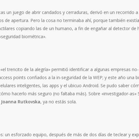
stas un juego de abrir candados y cerraduras, derivó en un recorrido
íos de apertura. Pero la cosa no terminaba ahí, porque también existí
ctilares copiando las de un humano, a fin de engañar al detector de 
«seguridad biométrica».
el trencito de la alegría» permitió identificar a algunas empresas n
ccess points confiados a la in-seguridad de la WEP; y este año una 
elulares inteligentes, las apps y el ubicuo Android. Se pudo saber cóm
y cómo hacerlo más seguro (no faltaba más). Sobre «investigador-as» SI
.
Joanna Rutkovska
, ya no estás sola.
s: un esforzado equipo, después de más de dos días de teclear y expr