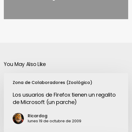
You May Also Like
Los
Zona de Colaboradores (Zoológico)
usuarios
de
Los usuarios de Firefox tienen un regalito
Firefox
de Microsoft (un parche)
tienen
un
Ricardog
regalito
lunes 19 de octubre de 2009
de