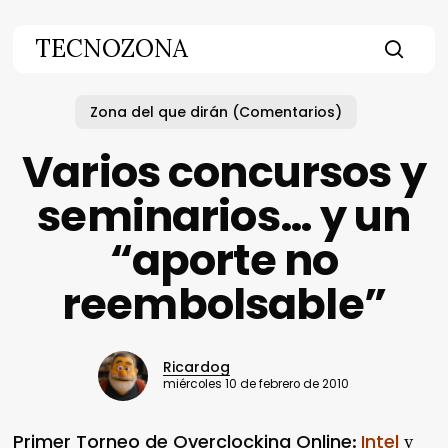
Skip
to
TECNOZONA
main
searc
content
Zona del que dirán (Comentarios)
Varios concursos y
seminarios… y un
“aporte no
reembolsable”
Ricardog
miércoles 10 de febrero de 2010
Primer Torneo de Overclocking Online
Intel
:
y