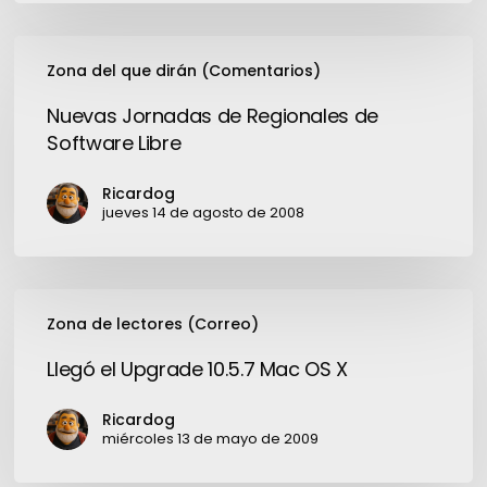
Microsoft
(un
Nuevas
parche)
Zona del que dirán (Comentarios)
Jornadas
de
Nuevas Jornadas de Regionales de
Regionales
Software Libre
de
Software
Ricardog
Libre
jueves 14 de agosto de 2008
Llegó
Zona de lectores (Correo)
el
Upgrade
Llegó el Upgrade 10.5.7 Mac OS X
10.5.7
Mac
Ricardog
OS
miércoles 13 de mayo de 2009
X