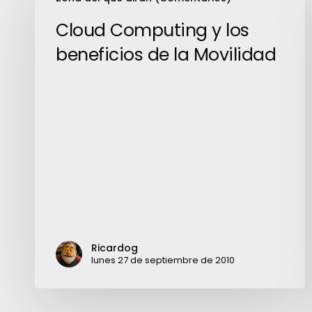
Computing
y
Cloud Computing y los
los
beneficios de la Movilidad
beneficios
de
la
Movilidad
Ricardog
lunes 27 de septiembre de 2010