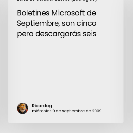
Microsoft
de
Boletines Microsoft de
Septiembre,
Septiembre, son cinco
son
pero descargarás seis
cinco
pero
descargarás
seis
Ricardog
miércoles 9 de septiembre de 2009