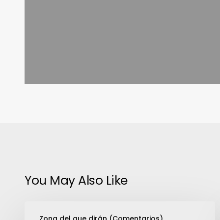
You May Also Like
Cloud
Zona del que dirán (Comentarios)