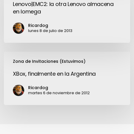
otra
Lenovo|EMC2: la otra Lenovo almacena
Lenovo
en Iomega
almacena
en
Ricardog
Iomega
lunes 8 de julio de 2013
XBox,
Zona de Invitaciones (Estuvimos)
finalmente
en
XBox, finalmente en la Argentina
la
Argentina
Ricardog
martes 6 de noviembre de 2012