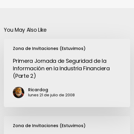
You May Also Like
Primera
Zona de Invitaciones (Estuvimos)
Jornada
de
Primera Jornada de Seguridad de la
Seguridad
Información en la Industria Financiera
de
(Parte 2)
la
Información
Ricardog
en
lunes 21 de julio de 2008
la
Industria
Financiera
Lenovo|EMC2:
(Parte
Zona de Invitaciones (Estuvimos)
la
2)