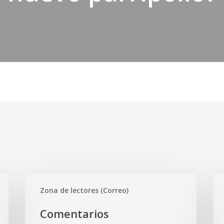
Comentarios
Ma
Zona de lectores (Correo)
gastronómicos
La
y
tec
Comentarios
ambientales
no