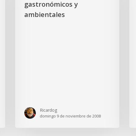
gastronómicos y
de
ambientales
cam
los
pro
de
neg
Ricardog
domingo 9 de noviembre de 2008