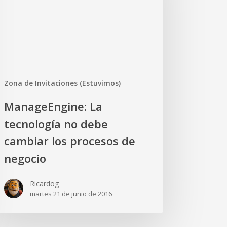
be
biar
cesos
ocio
Zona de Invitaciones (Estuvimos)
ManageEngine: La
tecnología no debe
cambiar los procesos de
negocio
Ricardog
martes 21 de junio de 2016