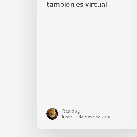
también es virtual
también
es
virtual
Ricardog
lunes 31 de mayo de 2010