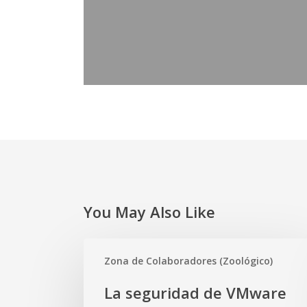
You May Also Like
La
Zona de Colaboradores (Zoológico)
seguridad
de
La seguridad de VMware
VMware