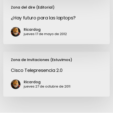
¿Hay
Zona del dire (Editorial)
futuro
para
¿Hay futuro para las laptops?
las
laptops?
Ricardog
jueves 17 de mayo de 2012
Cisco
Zona de Invitaciones (Estuvimos)
Telepresencia
2.0
Cisco Telepresencia 2.0
Ricardog
jueves 27 de octubre de 2011