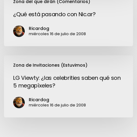
Zona del que dirán (Comentarios)
está
pasando
¿Qué está pasando con Nic.ar?
con
Nic.ar?
Ricardog
miércoles 16 de julio de 2008
LG
Zona de Invitaciones (Estuvimos)
Viewty:
¿las
LG Viewty: ¿las celebrities saben qué son
celebrities
5 megapíxeles?
saben
qué
Ricardog
son
miércoles 16 de julio de 2008
5
megapíxeles?