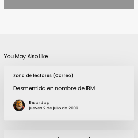
You May Also Like
Desmentida
Zona de lectores (Correo)
en
nombre
Desmentida en nombre de IBM
de
IBM
Ricardog
jueves 2 de julio de 2009
¿Qué