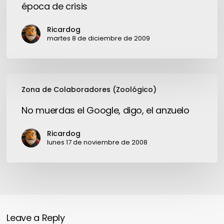
comprar
época de crisis
un
Ricardog
ERP
martes 8 de diciembre de 2009
en
esta
época
No
de
Zona de Colaboradores (Zoológico)
muerdas
crisis
el
No muerdas el Google, digo, el anzuelo
Google,
digo,
Ricardog
el
lunes 17 de noviembre de 2008
anzuelo
Leave a Reply