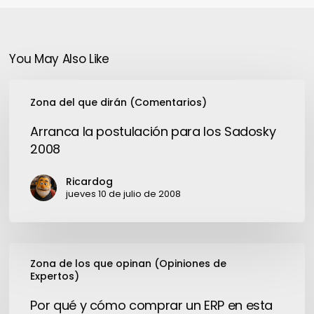
You May Also Like
Arranca
Zona del que dirán (Comentarios)
la
postulación
Arranca la postulación para los Sadosky
para
2008
los
Sadosky
Ricardog
2008
jueves 10 de julio de 2008
Por
Zona de los que opinan (Opiniones de
qué
Expertos)
y
cómo
Por qué y cómo comprar un ERP en esta