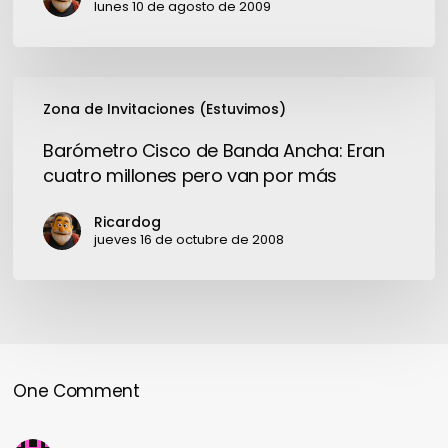
lunes 10 de agosto de 2009
Barómetro
Zona de Invitaciones (Estuvimos)
Cisco
de
Barómetro Cisco de Banda Ancha: Eran
Banda
cuatro millones pero van por más
Ancha:
Eran
Ricardog
cuatro
jueves 16 de octubre de 2008
millones
pero
van
por
más
One Comment