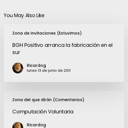
You May Also Like
BGH
Zona de Invitaciones (Estuvimos)
Positivo
arranca
BGH Positivo arranca la fabricación en el
la
sur
fabricación
en
Ricardog
el
lunes 13 de junio de 2011
sur
Computación
Zona del que dirán (Comentarios)
Voluntaria
Computación Voluntaria
Ricardog