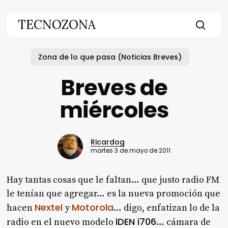
Skip
to
TECNOZONA
main
searc
content
Zona de lo que pasa (Noticias Breves)
Breves de
miércoles
Ricardog
martes 3 de mayo de 2011
Hay tantas cosas que le faltan… que justo radio FM
le tenían que agregar… es la nueva promoción que
Nextel
Motorola
hacen
y
… digo, enfatizan lo de la
iDEN i706
radio en el nuevo modelo
… cámara de