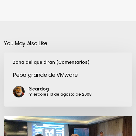
You May Also Like
Pepa
Zona del que dirán (Comentarios)
grande
de
Pepa grande de VMware
VMware
Ricardog
miércoles 13 de agosto de 2008
Genexus:
SAP
también