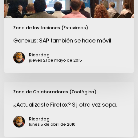
se
hace
móvil
Zona de Invitaciones (Estuvimos)
Genexus: SAP también se hace móvil
Ricardog
jueves 21 de mayo de 2015
¿Actualizaste
Zona de Colaboradores (Zoológico)
Firefox?
Si,
¿Actualizaste Firefox? Si, otra vez sopa.
otra
vez
Ricardog
sopa.
lunes 5 de abril de 2010