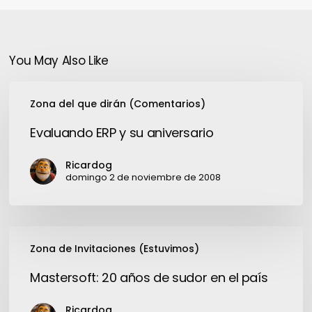
You May Also Like
Evaluando
Zona del que dirán (Comentarios)
ERP
y
Evaluando ERP y su aniversario
su
aniversario
Ricardog
domingo 2 de noviembre de 2008
Mastersoft:
Zona de Invitaciones (Estuvimos)
20
años
Mastersoft: 20 años de sudor en el país
de
sudor
Ricardog