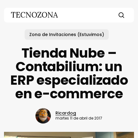
Skip
to
TECNOZONA
main
searc
content
Zona de Invitaciones (Estuvimos)
Tienda Nube –
Contabilium: un
ERP especializado
en e-commerce
Ricardog
martes 11 de abril de 2017