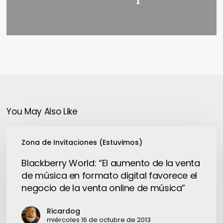
You May Also Like
Blackberry
Zona de Invitaciones (Estuvimos)
World:
“El
Blackberry World: “El aumento de la venta
aumento
de música en formato digital favorece el
de
negocio de la venta online de música”
la
venta
Ricardog
de
miércoles 16 de octubre de 2013