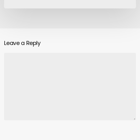
la
serie
Leave a Reply