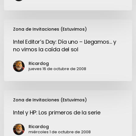
música
en
formato
Intel
digital
Zona de Invitaciones (Estuvimos)
Editor’s
favorece
Day:
Intel Editor’s Day: Día uno – Llegamos… y
el
Día
no vimos la caída del sol
negocio
uno
de
–
Ricardog
la
Llegamos…
jueves 16 de octubre de 2008
venta
y
online
no
de
vimos
Intel
música”
la
Zona de Invitaciones (Estuvimos)
y
caída
HP:
Intel y HP: Los primeros de la serie
del
Los
sol
primeros
Ricardog
de
miércoles 1 de octubre de 2008