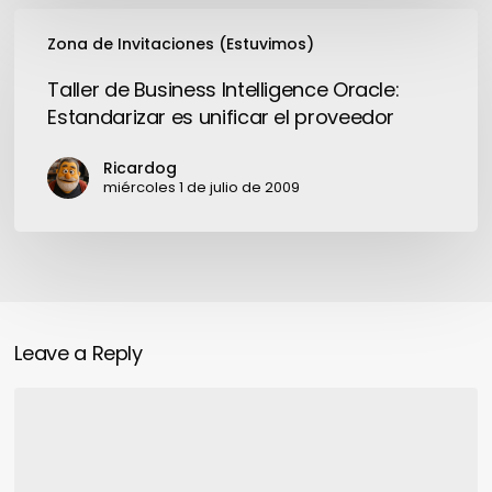
Taller
Zona de Invitaciones (Estuvimos)
de
Business
Taller de Business Intelligence Oracle:
Intelligence
Estandarizar es unificar el proveedor
Oracle:
Estandarizar
Ricardog
es
miércoles 1 de julio de 2009
unificar
el
proveedor
Leave a Reply