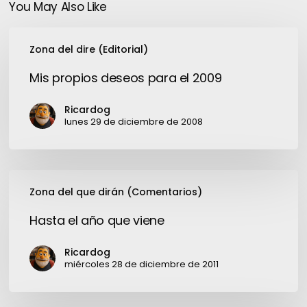
You May Also Like
Mis
Zona del dire (Editorial)
propios
deseos
Mis propios deseos para el 2009
para
el
Ricardog
2009
lunes 29 de diciembre de 2008
Hasta
Zona del que dirán (Comentarios)
el
año
Hasta el año que viene
que
viene
Ricardog
miércoles 28 de diciembre de 2011