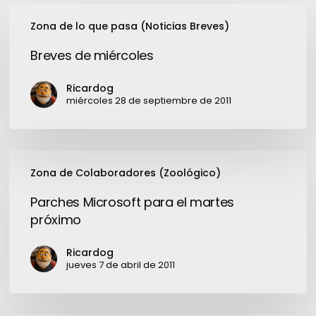
Breves
Zona de lo que pasa (Noticias Breves)
de
miércoles
Breves de miércoles
Ricardog
miércoles 28 de septiembre de 2011
Parches
Zona de Colaboradores (Zoológico)
Microsoft
para
Parches Microsoft para el martes
el
próximo
martes
próximo
Ricardog
jueves 7 de abril de 2011