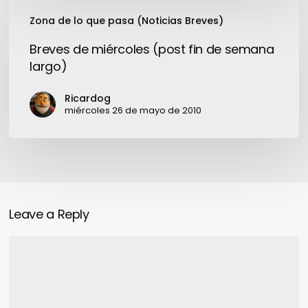
Breves
Zona de lo que pasa (Noticias Breves)
de
miércoles
Breves de miércoles (post fin de semana
(post
largo)
fin
de
Ricardog
semana
miércoles 26 de mayo de 2010
largo)
Leave a Reply