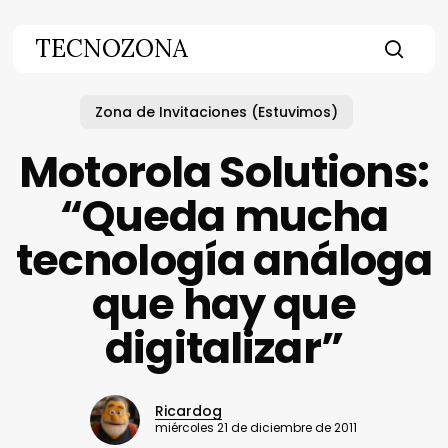
Skip
to
TECNOZONA
main
searc
content
Zona de Invitaciones (Estuvimos)
Motorola Solutions:
“Queda mucha
tecnología análoga
que hay que
digitalizar”
Ricardog
miércoles 21 de diciembre de 2011