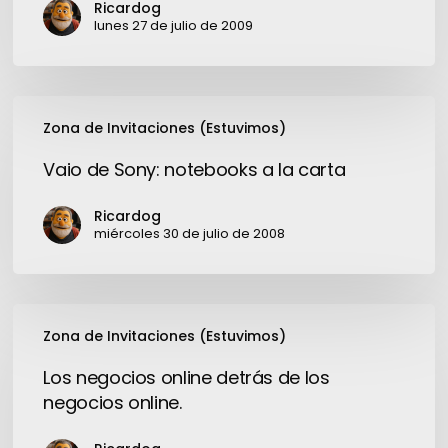
Ricardog
lunes 27 de julio de 2009
Vaio
Zona de Invitaciones (Estuvimos)
de
Sony:
Vaio de Sony: notebooks a la carta
notebooks
a
Ricardog
la
miércoles 30 de julio de 2008
carta
Los
Zona de Invitaciones (Estuvimos)
negocios
online
Los negocios online detrás de los
detrás
negocios online.
de
los