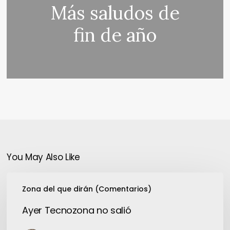
Más saludos de
fin de año
You May Also Like
Ayer
Zona del que dirán (Comentarios)
Tecnozona
no
Ayer Tecnozona no salió
salió