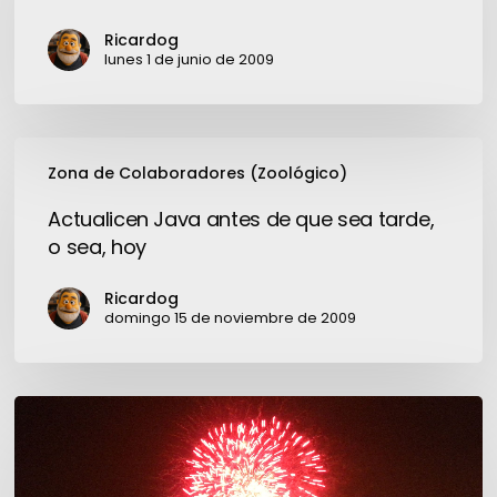
Ricardog
lunes 1 de junio de 2009
Actualicen
Zona de Colaboradores (Zoológico)
Java
antes
Actualicen Java antes de que sea tarde,
de
o sea, hoy
que
sea
Ricardog
tarde,
domingo 15 de noviembre de 2009
o
sea,
hoy
Gracias
por
los
saludos…