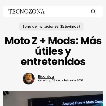
Skip
to
TECNOZONA
main
searc
content
Zona de Invitaciones (Estuvimos)
Moto Z + Mods: Más
útiles y
entretenidos
Ricardog
domingo 23 de octubre de 2016