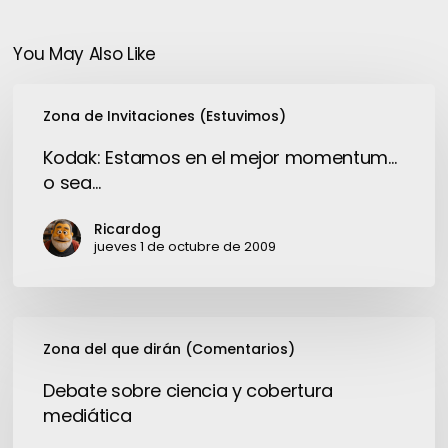
You May Also Like
Kodak:
Zona de Invitaciones (Estuvimos)
Estamos
en
Kodak: Estamos en el mejor momentum…
el
o sea…
mejor
momentum…
Ricardog
o
jueves 1 de octubre de 2009
sea…
Debate
Zona del que dirán (Comentarios)
sobre
ciencia
Debate sobre ciencia y cobertura
y
mediática
cobertura