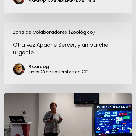
domingo 6 de diciembre de 2009
Otra
Zona de Colaboradores (Zoológico)
vez
Apache
Otra vez Apache Server, y un parche
Server,
urgente
y
un
Ricardog
parche
lunes 28 de noviembre de 2011
urgente
La
educación
llega
a
los
Smart