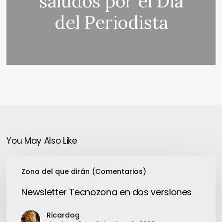
saludos por el Día
del Periodista
You May Also Like
Newsletter
Zona del que dirán (Comentarios)
Tecnozona
en
Newsletter Tecnozona en dos versiones
dos
versiones
Ricardog