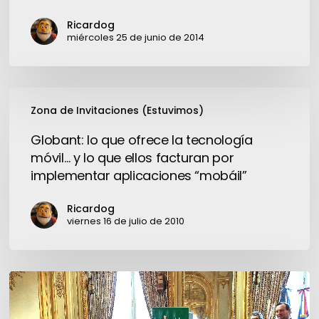
Seguridad
Corporativa
Ricardog
miércoles 25 de junio de 2014
Globant:
Zona de Invitaciones (Estuvimos)
lo
que
Globant: lo que ofrece la tecnología
ofrece
móvil… y lo que ellos facturan por
la
implementar aplicaciones “mobáil”
tecnología
móvil…
Ricardog
y
viernes 16 de julio de 2010
lo
que
ellos
Schneider
facturan
Electric:
por
“Los