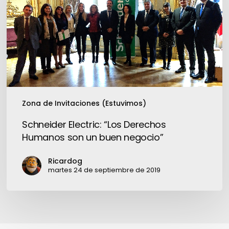
implementar
Derechos
aplicaciones
Humanos
“mobáil”
son
un
buen
negocio”
Zona de Invitaciones (Estuvimos)
Schneider Electric: “Los Derechos
Humanos son un buen negocio”
Ricardog
martes 24 de septiembre de 2019