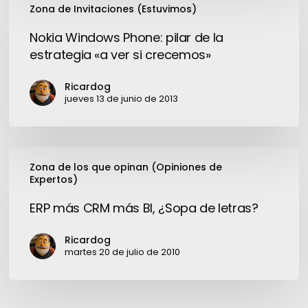
disco
Zona de Invitaciones (Estuvimos)
Windows
rígido
Phone:
Nokia Windows Phone: pilar de la
ruidoso
pilar
estrategia «a ver si crecemos»
de
la
Ricardog
estrategia
jueves 13 de junio de 2013
«a
ver
si
ERP
crecemos»
Zona de los que opinan (Opiniones de
más
Expertos)
CRM
más
ERP más CRM más BI, ¿Sopa de letras?
BI,
Ricardog
¿Sopa
martes 20 de julio de 2010
de
letras?