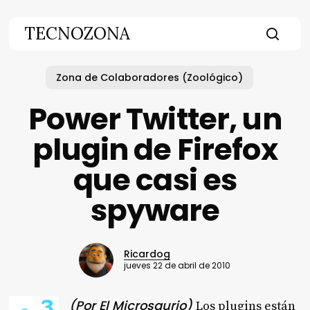
Skip
to
TECNOZONA
main
searc
content
Zona de Colaboradores (Zoológico)
Power Twitter, un
plugin de Firefox
que casi es
spyware
Ricardog
jueves 22 de abril de 2010
(Por El Microsaurio)
Los plugins están