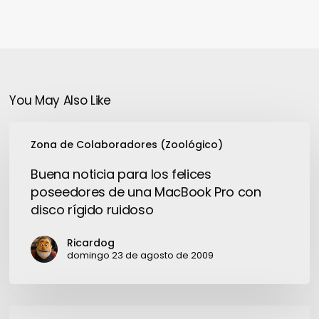
You May Also Like
Buena
Zona de Colaboradores (Zoológico)
noticia
para
Buena noticia para los felices
los
poseedores de una MacBook Pro con
felices
disco rígido ruidoso
poseedores
de
Ricardog
una
domingo 23 de agosto de 2009
MacBook
Pro
con
Nokia